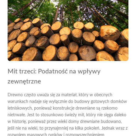
Mit trzeci: Podatność na wpływy
zewnętrzne
Drewno często uważa się za materiał, który w obecnych
warunkach nadaje się wyłącznie do budowy gotowych domków
letniskowych, ponieważ konstrukcje drewniane są rzekomo
nietrwałe. Jest to stosunkowo świeży mit, który nie sięga daleko
w historię, ponieważ przez wieki domy drewniane budowano,
jeśli nie na wieki, to przynajmniej na kilka pokoleń. Jednak wraz z
rozwojem masowych rynków i rozpowszechnieniem