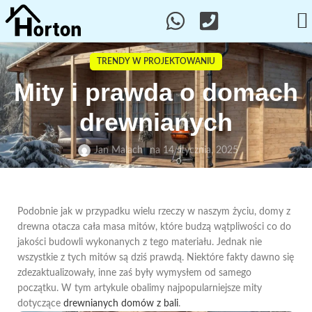
TRENDY W PROJEKTOWANIU
Mity i prawda o domach
drewnianych
Jan Malach
na 14 stycznia, 2025
Podobnie jak w przypadku wielu rzeczy w naszym życiu, domy z
drewna otacza cała masa mitów, które budzą wątpliwości co do
jakości budowli wykonanych z tego materiału. Jednak nie
wszystkie z tych mitów są dziś prawdą. Niektóre fakty dawno się
zdezaktualizowały, inne zaś były wymysłem od samego
początku. W tym artykule obalimy najpopularniejsze mity
dotyczące
drewnianych domów z bali
.