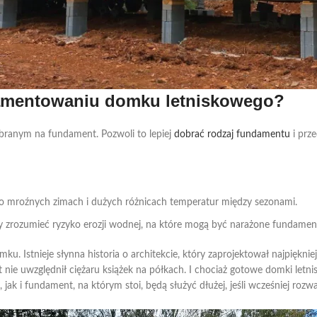
damentowaniu domku letniskowego?
branym na fundament. Pozwoli to lepiej
dobrać rodzaj fundamentu
i prze
 o mroźnych zimach i dużych różnicach temperatur między sezonami.
aby zrozumieć ryzyko erozji wodnej, na które mogą być narażone fundamen
. Istnieje słynna historia o architekcie, który zaprojektował najpięknie
 nie uwzględnił ciężaru książek na półkach. I chociaż gotowe domki letnis
k i fundament, na którym stoi, będą służyć dłużej, jeśli wcześniej rozw