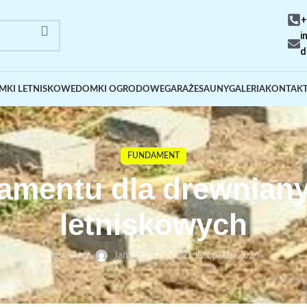
+
i
d
MKI LETNISKOWE
DOMKI OGRODOWE
GARAŻE
SAUNY
GALERIA
KONTAK
FUNDAMENT
amentu dla drewnia
letniskowych
Posted by
Jan Malach
na 21 listopada, 2024