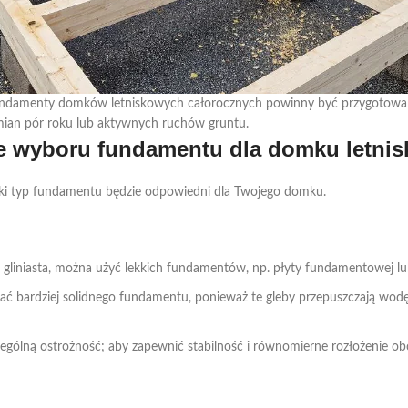
o fundamenty domków letniskowych całorocznych powinny być przygotowa
zmian pór roku lub aktywnych ruchów gruntu.
e wyboru fundamentu dla domku letni
jaki typ fundamentu będzie odpowiedni dla Twojego domku.
leba gliniasta, można użyć lekkich fundamentów, np. płyty fundamentowej 
ć bardziej solidnego fundamentu, ponieważ te gleby przepuszczają wodę, 
ególną ostrożność; aby zapewnić stabilność i równomierne rozłożenie o