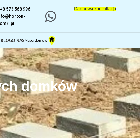
48 573 568 996
Darmowa konsultacja
nfo@horton-
omki.pl
Mapa domów
T
BLOG
O NAS
nych domków