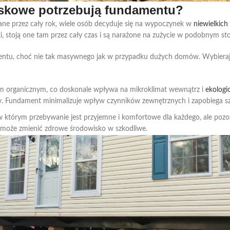
iskowe potrzebują fundamentu?
ne przez cały rok, wiele osób decyduje się na wypoczynek w
niewielkic
ki, stoją one tam przez cały czas i są narażone na zużycie w podobnym s
ntu, choć nie tak masywnego jak w przypadku dużych domów. Wybieraj
em organicznym, co doskonale wpływa na mikroklimat wewnątrz i
ekologi
ry. Fundament minimalizuje wpływ czynników zewnętrznych i zapobiega sz
 w którym przebywanie jest przyjemne i komfortowe dla każdego, ale p
 może zmienić zdrowe środowisko w szkodliwe.