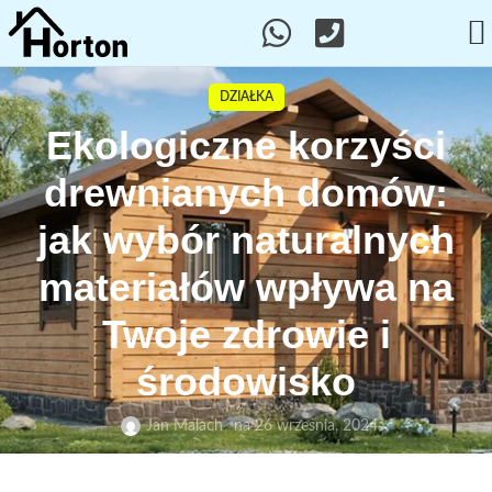
DZIAŁKA
Ekologiczne korzyści
drewnianych domów:
jak wybór naturalnych
materiałów wpływa na
Twoje zdrowie i
środowisko
Jan Malach
na 26 września, 2024