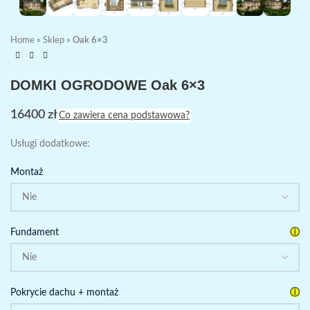
Home
»
Sklep
»
Oak 6×3
DOMKI OGRODOWE Oak 6×3
16400
zł
Co zawiera cena podstawowa?
Usługi dodatkowe:
Montaż
ⓘ
Fundament
ⓘ
Pokrycie dachu + montaż