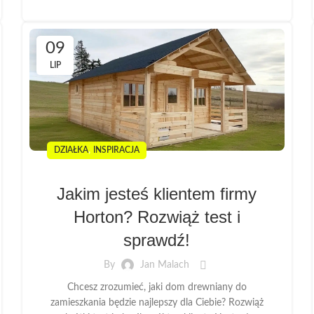
09
LIP
,
DZIAŁKA
INSPIRACJA
Jakim jesteś klientem firmy
Horton? Rozwiąż test i
sprawdź!
By
Jan Malach
Chcesz zrozumieć, jaki dom drewniany do
zamieszkania będzie najlepszy dla Ciebie? Rozwiąż