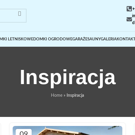
+
i
d
MKI LETNISKOWE
DOMKI OGRODOWE
GARAŻE
SAUNY
GALERIA
KONTAK
Inspiracja
Home
»
Inspiracja
09