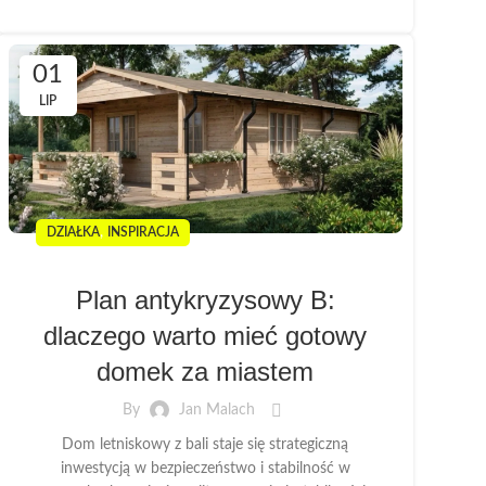
01
LIP
,
DZIAŁKA
INSPIRACJA
Plan antykryzysowy B:
dlaczego warto mieć gotowy
domek za miastem
By
Jan Malach
Dom letniskowy z bali staje się strategiczną
inwestycją w bezpieczeństwo i stabilność w