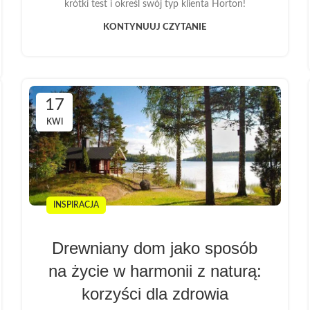
krótki test i określ swój typ klienta Horton!
KONTYNUUJ CZYTANIE
17
KWI
INSPIRACJA
Drewniany dom jako sposób
na życie w harmonii z naturą:
korzyści dla zdrowia