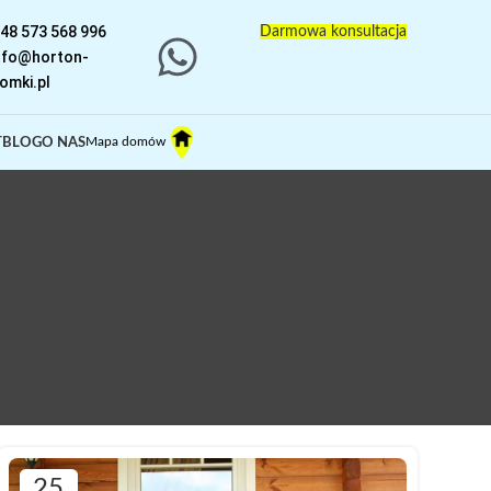
48 573 568 996
Darmowa konsultacja
nfo@horton-
omki.pl
Mapa domów
T
BLOG
O NAS
25