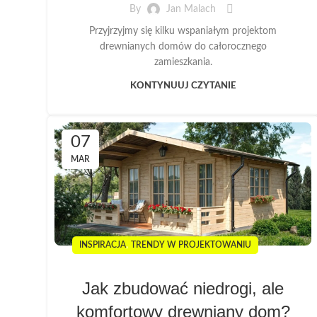
By
Jan Malach
Przyjrzyjmy się kilku wspaniałym projektom
drewnianych domów do całorocznego
zamieszkania.
KONTYNUUJ CZYTANIE
07
MAR
,
INSPIRACJA
TRENDY W PROJEKTOWANIU
Jak zbudować niedrogi, ale
komfortowy drewniany dom?