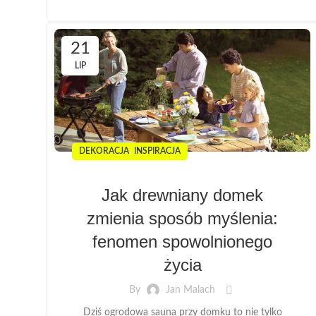
21
LIP
,
DEKORACJA
INSPIRACJA
Jak drewniany domek
zmienia sposób myślenia:
fenomen spowolnionego
życia
By
Jan Malach
Dziś ogrodowa sauna przy domku to nie tylko