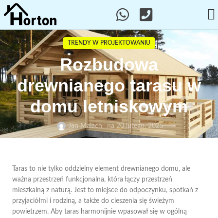
TRENDY W PROJEKTOWANIU
Rozbudowa
drewnianego tarasu w
domu letniskowym
Jan Malach
na 20 lutego, 2025
Taras to nie tylko oddzielny element drewnianego domu, ale
ważna przestrzeń funkcjonalna, która łączy przestrzeń
mieszkalną z naturą. Jest to miejsce do odpoczynku, spotkań z
przyjaciółmi i rodziną, a także do cieszenia się świeżym
powietrzem. Aby taras harmonijnie wpasował się w ogólną