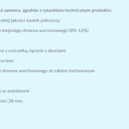
6 zawiera, zgodnie z rysunkiem technicznym produktu:
kiej jakości świerk północny.
ego klejonego drewna warstwowego (8%-12%)
e z uszczelką, łącznie z okuciami
kuciami
go drewna warstwowego ze szkłem hartowanym
 w autoklawie
ości 28 mm.