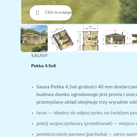
Click to enlarge
SAUNY
Pekka 4.5x6
Sauna Pekka 4.5x6 grubości 40 mm dostarczane
budowa domku ogrodowego jest prosta i oszcz
przemyślany układ obejmuje trzy wyraźnie odd
taras — idealny do odpoczynku na świeżym pow
pokój wypoczynkowy (przedsionek) — miejsce na
pomieszczenie parowe (parówka) — serce sauny,