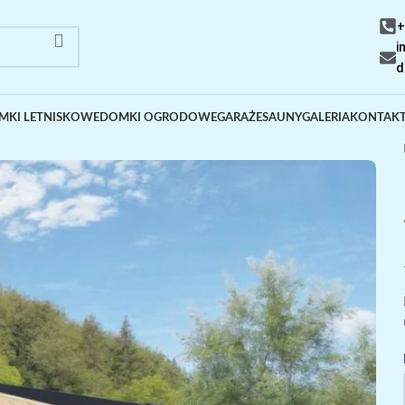
+
i
d
MKI LETNISKOWE
DOMKI OGRODOWE
GARAŻE
SAUNY
GALERIA
KONTAK