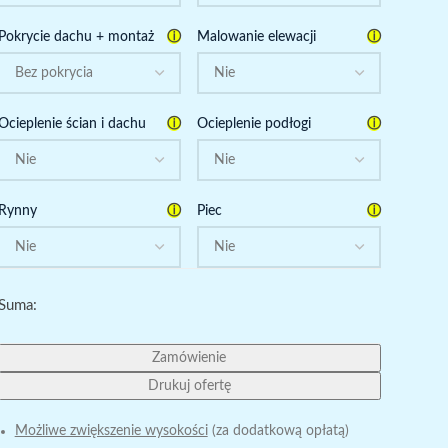
ⓘ
ⓘ
Pokrycie dachu + montaż
Malowanie elewacji
ⓘ
ⓘ
Ocieplenie ścian i dachu
Ocieplenie podłogi
ⓘ
ⓘ
Rynny
Piec
Suma:
Zamówienie
Drukuj ofertę
Możliwe zwiększenie wysokości
(za dodatkową opłatą)