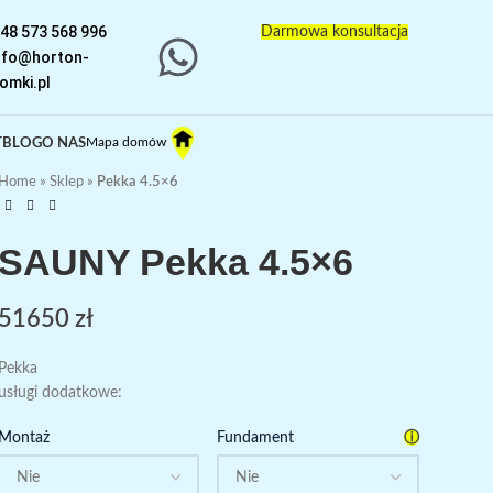
48 573 568 996
Darmowa konsultacja
nfo@horton-
omki.pl
Mapa domów
T
BLOG
O NAS
Home
»
Sklep
»
Pekka 4.5×6
SAUNY Pekka 4.5×6
51650
zł
Pekka
usługi dodatkowe:
ⓘ
Montaż
Fundament