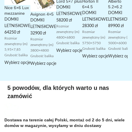
Lord 5×7 plus
Horton II
Alberto
6×4.5
5.2×6.2
Nice 6×6 Lux
DOMKI
mezzanine
DOMKI
DOMKI
Avignon 4×5
LETNISKOWE
DOMKI
LETNISKOWE
LETNISKOW
DOMKI
58200
zł
LETNISKOWE
28300
zł
89900
zł
Rozmiar
LETNISKOWE
zewnętrzny (m)
Rozmiar
Rozmiar
64250
zł
32900
zł
4800×6800
zewnętrzny (m)
zewnętrzny (m)
Rozmiar
Rozmiar
Grubość balika
5750×5750
5000×6000
zewnętrzny (m)
zewnętrzny (m)
(mm) 44mm
Grubość balika
Grubość balika
5,95×7,85
Wybierz opcje
3800×4800
Powierzchnia
(mm) 44mm
(mm) 70mm
Grubość balika
Wybierz opcje
Wybierz opc
Grubość balika
zabudowy (m2)
Powierzchnia
Powierzchnia
(mm) 44mm
(mm) 44mm
Wybierz opcje
Wybierz opcje
32.6
zabudowy (m2)
zabudowy (m2)
Powierzchnia
Powierzchnia
Powierzchnia
33.0
30 Powierzchn
zabudowy (m2)
zabudowy (m2)
domku
Powierzchnia
domku
42,8
18.2
użytkowa (m2)
domku
użytkowa (m2)
Powierzchnia
Powierzchnia
5 powodów, dla których warto u nas
53.7+taras
użytkowa (m2)
39,6
domku
domku
3.4m2
23,5 +taras7.9
Powierzchnia
użytkowa (m2)
zamówić
użytkowa (m2)
Powierzchnia
Powierzchnia
podłogi (m2)
43.4 +taras 9.1
32 Powierzchnia
podłogi
podłogi
Powierzchnia
podłogi (m2)
Dostawa na terenie całej Polski, montaż od 2 do 5 dni, wiele
domów w magazynie, wysyłamy w dniu dostawy