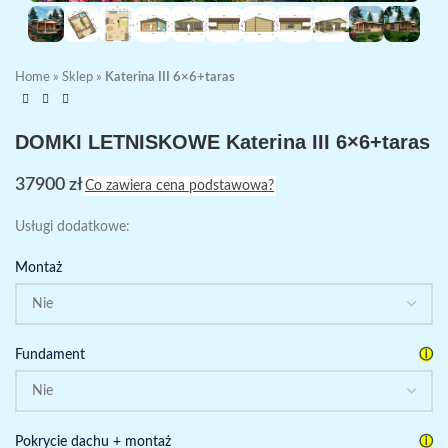
Home
»
Sklep
»
Katerina III 6×6+taras
DOMKI LETNISKOWE Katerina III 6×6+taras
37900
zł
Co zawiera cena podstawowa?
Usługi dodatkowe:
Montaż
ⓘ
Fundament
ⓘ
Pokrycie dachu + montaż