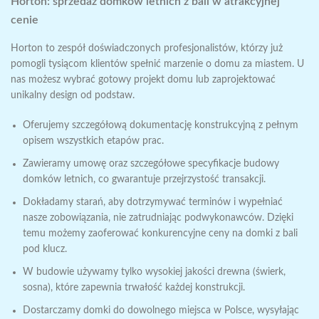
Horton: sprzedaż domków letnich z bali w atrakcyjnej
cenie
Horton to zespół doświadczonych profesjonalistów, którzy już
pomogli tysiącom klientów spełnić marzenie o domu za miastem. U
nas możesz wybrać gotowy projekt domu lub zaprojektować
unikalny design od podstaw.
Oferujemy szczegółową dokumentację konstrukcyjną z pełnym
opisem wszystkich etapów prac.
Zawieramy umowę oraz szczegółowe specyfikacje budowy
domków letnich, co gwarantuje przejrzystość transakcji.
Dokładamy starań, aby dotrzymywać terminów i wypełniać
nasze zobowiązania, nie zatrudniając podwykonawców. Dzięki
temu możemy zaoferować konkurencyjne ceny na domki z bali
pod klucz.
W budowie używamy tylko wysokiej jakości drewna (świerk,
sosna), które zapewnia trwałość każdej konstrukcji.
Dostarczamy domki do dowolnego miejsca w Polsce, wysyłając