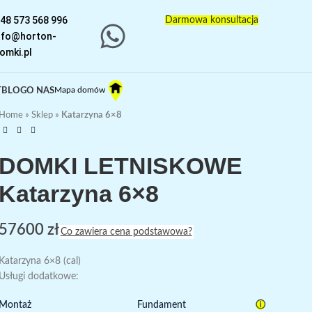
48 573 568 996
Darmowa konsultacja
nfo@horton-
omki.pl
Mapa domów
T
BLOG
O NAS
Home
»
Sklep
»
Katarzyna 6×8
DOMKI LETNISKOWE
Katarzyna 6×8
57600
zł
Co zawiera cena podstawowa?
Katarzyna 6×8 (cal)
Usługi dodatkowe:
ⓘ
Montaż
Fundament