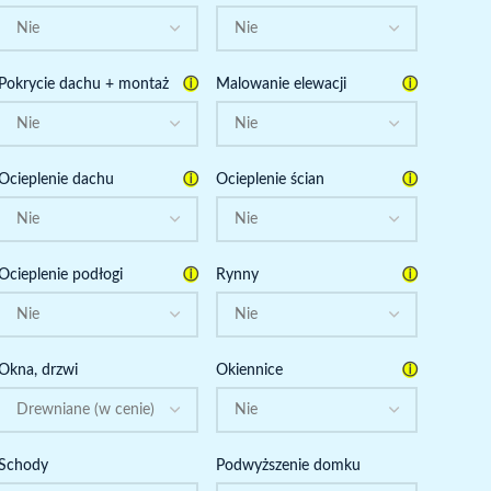
ⓘ
ⓘ
Pokrycie dachu + montaż
Malowanie elewacji
ⓘ
ⓘ
Ocieplenie dachu
Ocieplenie ścian
ⓘ
ⓘ
Ocieplenie podłogi
Rynny
ⓘ
Okna, drzwi
Okiennice
Schody
Podwyższenie domku