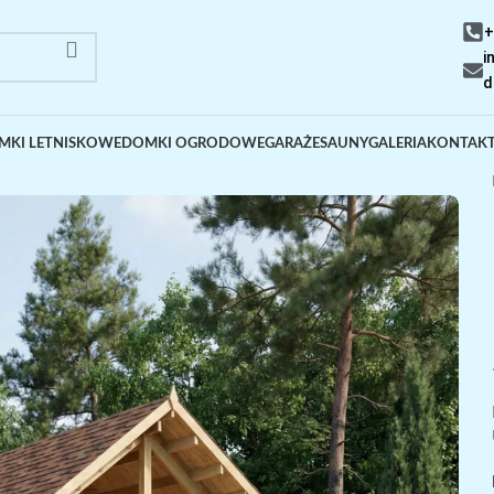
+
i
d
MKI LETNISKOWE
DOMKI OGRODOWE
GARAŻE
SAUNY
GALERIA
KONTAK