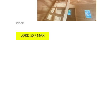
Płock
LORD 5X7 MAX