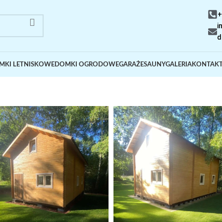
+
i
d
MKI LETNISKOWE
DOMKI OGRODOWE
GARAŻE
SAUNY
GALERIA
KONTAK