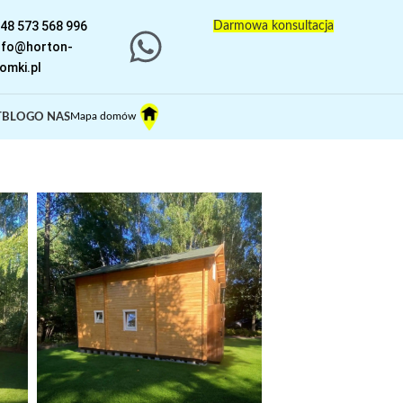
48 573 568 996
Darmowa konsultacja
nfo@horton-
omki.pl
Mapa domów
T
BLOG
O NAS