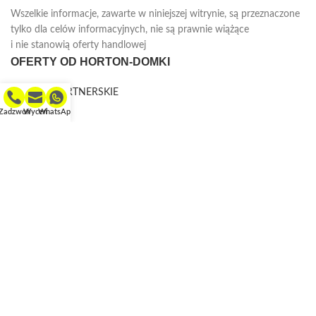
Wszelkie informacje, zawarte w niniejszej witrynie, są przeznaczone
tylko dla celów informacyjnych, nie są prawnie wiążące
i nie stanowią oferty handlowej
OFERTY OD HORTON-DOMKI
BANKI PARTNERSKIE
Zadzwoń
Wyceń
WhatsApp
LEASING
PRODUCT CATEGORIES
DOMKI LETNISKOWE
DOMKI OGRODOWE
GARAŻE
SAUNY
MENU
DOMKI LETNISKOWE