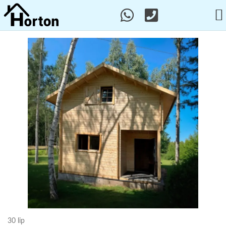
30
lip