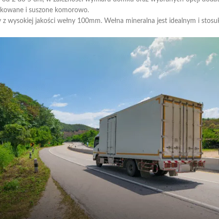
rykowane i suszone komorowo.
 z wysokiej jakości wełny 100mm. Wełna mineralna jest idealnym i stos