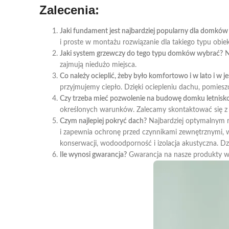
Zalecenia:
Jaki fundament jest najbardziej popularny dla domków
i proste w montażu rozwiązanie dla takiego typu obi
Jaki system grzewczy do tego typu domków wybrać?
N
zajmują niedużo miejsca.
Co należy ocieplić, żeby było komfortowo i w lato i w je
przyjmujemy ciepło. Dzięki ociepleniu dachu, pomieszcz
Czy trzeba mieć pozwolenie na budowę domku letnis
określonych warunków. Zalecamy skontaktować się 
Czym najlepiej pokryć dach?
Najbardziej optymalnym r
i zapewnia ochronę przed czynnikami zewnętrznymi, 
konserwacji, wodoodporność i izolacja akustyczna. Dz
Ile wynosi gwarancja?
Gwarancja na nasze produkty wy