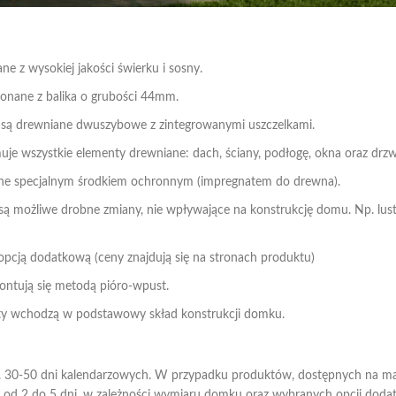
 z wysokiej jakości świerku i sosny.
nane z balika o grubości 44mm.
są drewniane dwuszybowe z zintegrowanymi uszczelkami.
 wszystkie elementy drewniane: dach, ściany, podłogę, okna oraz drzw
ane specjalnym środkiem ochronnym (impregnatem do drewna).
 możliwe drobne zmiany, nie wpływające na konstrukcję domu. Np. lustr
 opcją dodatkową (ceny znajdują się na stronach produktu)
ontują się metodą pióro-wpust.
nty wchodzą w podstawowy skład konstrukcji domku.
ok. 30-50 dni kalendarzowych. W przypadku produktów, dostępnych na ma
d 2 do 5 dni, w zależności wymiaru domku oraz wybranych opcji doda