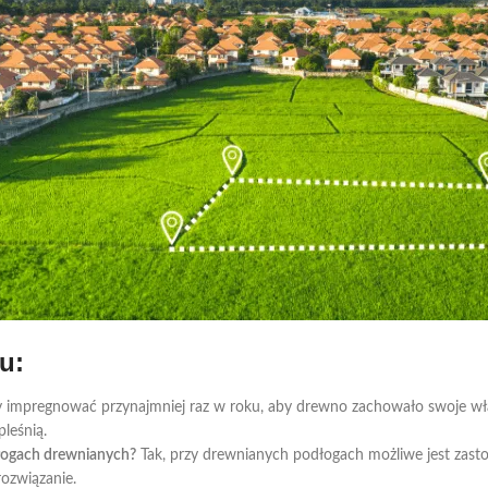
u:
impregnować przynajmniej raz w roku, aby drewno zachowało swoje właś
leśnią.
łogach drewnianych?
Tak, przy drewnianych podłogach możliwe jest zasto
ozwiązanie.