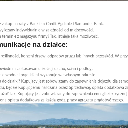
 zakup na raty z Bankiem Credit Agricole i Santander Bank.
 wyliczany indywidualnie w zależności od miejscowości.
 terminie z magazynu firmy?
Tak, istnieje taka możliwość.
unikacje na działce:
 roślinności, korzeni drzew, odpadów gruzu lub innych przeszkód. W prz
wiednim zastosowaniu izolacji dachu, ścian i podłogi.
e wodne i prąd klient wykonuje we własnym zakresie.
 do działki?
Kupujący jest zobowiązany do zapewnienia dojazdu dla sam
du, będzie Kupującemu naliczana przez Sprzedawcę, opłata dodatkowa za
tażu?
Tak, Kupujący jest zobowiązany do zapewnienia energii elektrycz
czona opłata dodatkowa za każdą godz. pracy agregatu prądotwórczego.