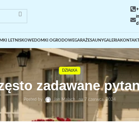
+
i
d
MKI LETNISKOWE
DOMKI OGRODOWE
GARAŻE
SAUNY
GALERIA
KONTAK
DZIAŁKA
zęsto zadawane pytan
Posted by
Jan Malach
na 7 czerwca, 2024