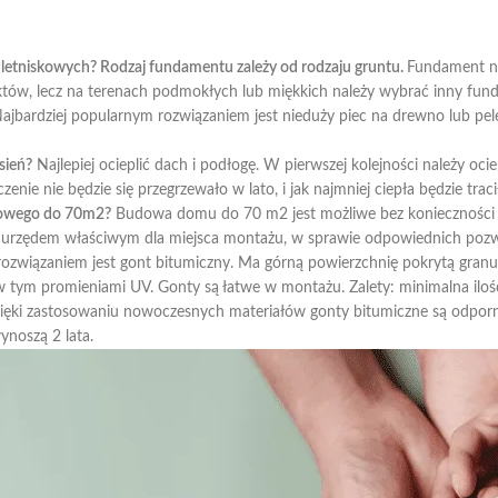
 letniskowych? Rodzaj fundamentu zależy od rodzaju gruntu.
Fundament na
ektów, lecz na terenach podmokłych lub miękkich należy wybrać inny fund
ajbardziej popularnym rozwiązaniem jest nieduży piec na drewno lub pele
sień?
Najlepiej ocieplić dach i podłogę. W pierwszej kolejności należy oci
enie nie będzie się przegrzewało w lato, i jak najmniej ciepła będzie traci
kowego do 70m2?
Budowa domu do 70 m2 jest możliwe bez konieczności 
z
urzędem właściwym dla miejsca montażu, w sprawie odpowiednich pozw
ozwiązaniem jest gont bitumiczny. Ma górną powierzchnię pokrytą gran
w tym promieniami UV. Gonty są łatwe w montażu. Zalety: minimalna ilo
ięki zastosowaniu nowoczesnych materiałów gonty bitumiczne są odporne 
noszą 2 lata.