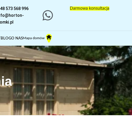
48 573 568 996
Darmowa konsultacja
nfo@horton-
omki.pl
Mapa domów
T
BLOG
O NAS
ia