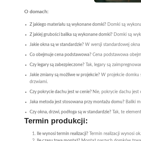
O domach:
Z jakiego materiału są wykonane domki?
Domki są wykonane
Z jakiej grubości balika są wykonane domki?
Domki są wyko
Jakie okna są w standardzie?
W wersji standardowej okna 
Co obejmuje cena podstawowa?
Cena podstawowa obejmuje
Czy legary są zabezpieczone?
Tak, legary są zaimpregnow
Jakie zmiany są możliwe w projekcie?
W projekcie domku są
drzwiami.
Czy pokrycie dachu jest w cenie?
Nie, pokrycie dachu jest
Jaka metoda jest stosowana przy montażu domu?
Baliki m
Czy okna, drzwi, podłoga są w standardzie?
Tak, te eleme
Termin produkcji:
Ile wynosi termin realizacji?
Termin realizacji wynosi 
Ile czasu trwa montaż?
Montaż naszych domków trwa o